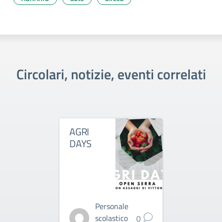
Circolari, notizie, eventi correlati
AGRI
TECNICH
DAYS
EVOLUZ
ASSISTI
AGRICO
Personale
Pe
scolastico
sco
0