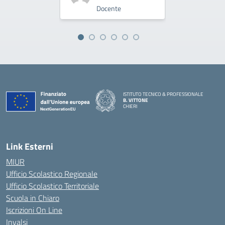
Docente
Do
ISTITUTO TECNICO & PROFESSIONALE
B. VITTONE
CHIERI
— Visita la pagina iniziale della scuola
Link Esterni
MIUR
Ufficio Scolastico Regionale
Ufficio Scolastico Territoriale
Scuola in Chiaro
Iscrizioni On Line
Invalsi