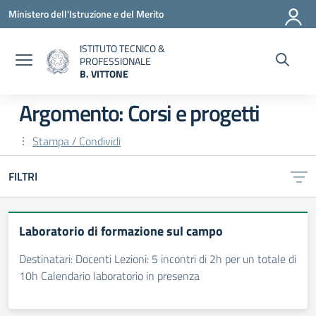
Vai ai contenuti
Vai al menu di navigazione
Vai al footer
Ministero dell'Istruzione e del Merito
ISTITUTO TECNICO &
PROFESSIONALE
B. VITTONE
— Visita la pagina iniziale della scuola
Argomento: Corsi e progetti
Stampa / Condividi
FILTRI
Laboratorio di formazione sul campo
Destinatari: Docenti Lezioni: 5 incontri di 2h per un totale di
10h Calendario laboratorio in presenza