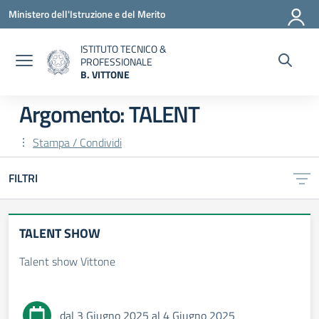
Vai ai contenuti
Vai al menu di navigazione
Vai al footer
Ministero dell'Istruzione e del Merito
ISTITUTO TECNICO &
PROFESSIONALE
B. VITTONE
— Visita la pagina iniziale della scuola
Argomento: TALENT
Stampa / Condividi
FILTRI
TALENT SHOW
Talent show Vittone
dal 3 Giugno 2025 al 4 Giugno 2025