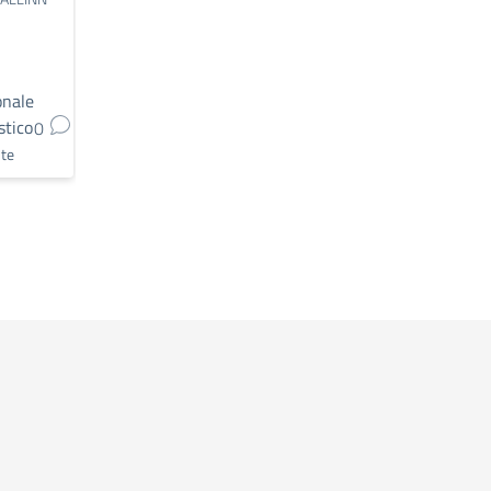
scolastico
onale
Personale
Personale
stico
scolastico
scolastico
0
0
0
te
Docente
Docente