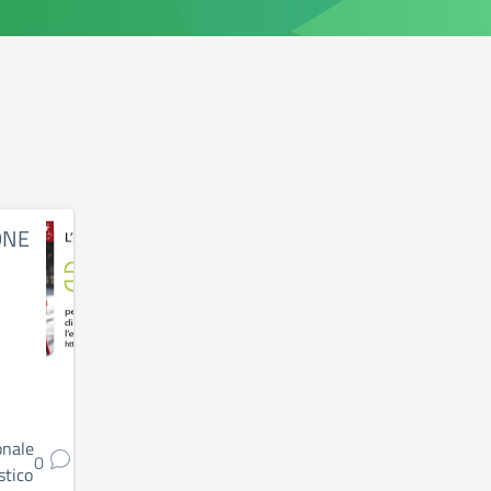
ONE
onale
0
stico