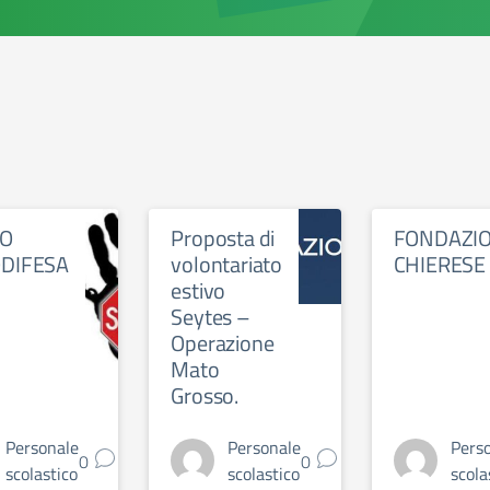
SO
Proposta di
FONDAZI
DIFESA
volontariato
CHIERESE
estivo
Seytes –
Operazione
Mato
Grosso.
Personale
Personale
Pers
0
0
scolastico
scolastico
scola