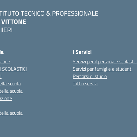
STITUTO TECNICO & PROFESSIONALE
. VITTONE
HIERI
Visita la pagina iniziale della scuola
la
I Servizi
zione
Servizi per il personale scolasti
I SCOLASTICI
Servizi per famiglie e studenti
I
Percorsi di studio
ella scuola
Tutti i servizi
della scuola
azione
della scuola