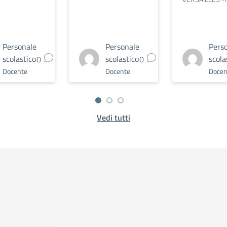
Personale
Personale
Pers
scolastico
scolastico
scola
0
0
Docente
Docente
Docen
Vedi tutti