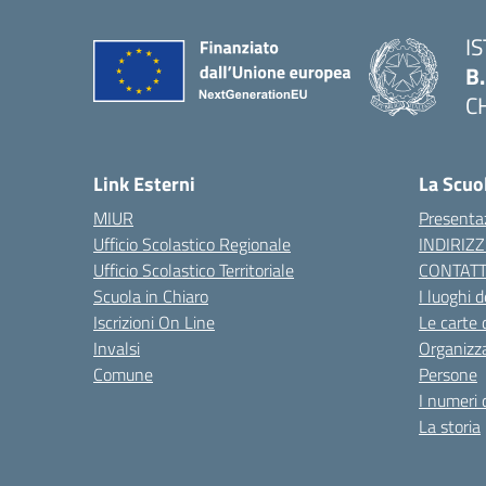
I
B
C
— 
Link Esterni
La Scuo
MIUR
Presenta
Ufficio Scolastico Regionale
INDIRIZZ
Ufficio Scolastico Territoriale
CONTATT
Scuola in Chiaro
I luoghi d
Iscrizioni On Line
Le carte 
Invalsi
Organizz
Comune
Persone
I numeri 
La storia