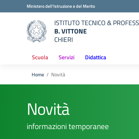
Vai ai contenuti
Vai al menu di navigazione
Vai al footer
Ministero dell'Istruzione e del Merito
ISTITUTO TECNICO & PROFES
B. VITTONE
CHIERI
della scuola
— Visita la pagina iniziale del
Scuola
Servizi
Didattica
Home
Novità
Novità
informazioni temporanee