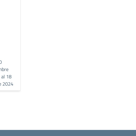
DEBITO
INIZIO ANNO
FORMATIVO
SCOLASTICO
22/23
INIZIO ANNO
SCOLASTICO 2023/2
calendario delle prove
scritte e orali per i debiti
formativi anno
scolastico 22/23
dal 30
dal 11
0
Agosto
Settembre
mbre
2023 al 31
2023 al 16
 al 18
Agosto
Settembre
le 2024
2023
2023