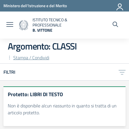
Vai ai contenuti
Vai al menu di navigazione
Vai al footer
Ministero dell'Istruzione e del Merito
ISTITUTO TECNICO &
PROFESSIONALE
B. VITTONE
— Visita la pagina iniziale della scuola
Argomento: CLASSI
Stampa / Condividi
FILTRI
Protetto: LIBRI DI TESTO
Non è disponibile alcun riassunto in quanto si tratta di un
articolo protetto.