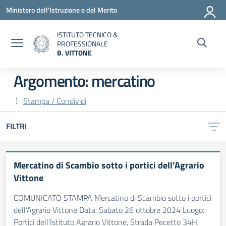
Vai ai contenuti
Vai al menu di navigazione
Vai al footer
Ministero dell'Istruzione e del Merito
ISTITUTO TECNICO &
PROFESSIONALE
B. VITTONE
— Visita la pagina iniziale della scuola
Argomento: mercatino
Stampa / Condividi
FILTRI
Mercatino di Scambio sotto i portici dell’Agrario
Vittone
COMUNICATO STAMPA Mercatino di Scambio sotto i portici
dell’Agrario Vittone Data: Sabato 26 ottobre 2024 Luogo:
Portici dell’Istituto Agrario Vittone, Strada Pecetto 34H,