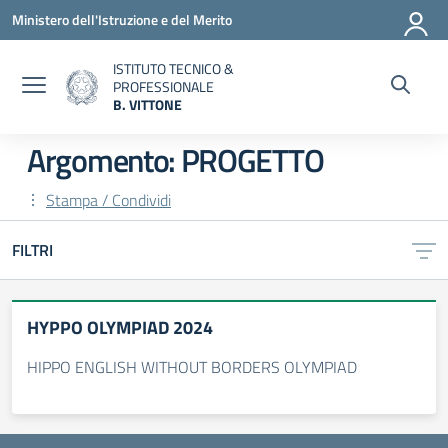
Vai ai contenuti
Vai al menu di navigazione
Vai al footer
Ministero dell'Istruzione e del Merito
ISTITUTO TECNICO &
PROFESSIONALE
B. VITTONE
— Visita la pagina iniziale della scuola
Argomento: PROGETTO
Stampa / Condividi
FILTRI
HYPPO OLYMPIAD 2024
HIPPO ENGLISH WITHOUT BORDERS OLYMPIAD