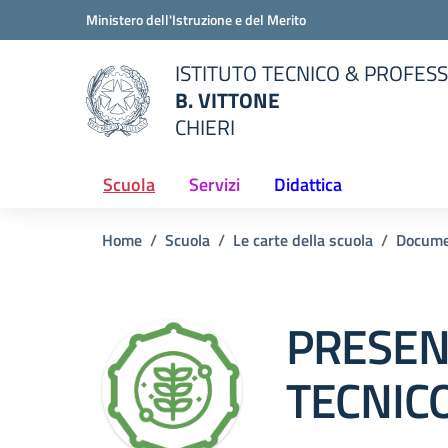
Vai ai contenuti
Vai al menu di navigazione
Vai al footer
Ministero dell'Istruzione e del Merito
ISTITUTO TECNICO & PROFES
B. VITTONE
CHIERI
della scuola
— Visita la pagina iniziale del
Scuola
Servizi
Didattica
Home
Scuola
Le carte della scuola
Docume
PRESEN
TECNIC