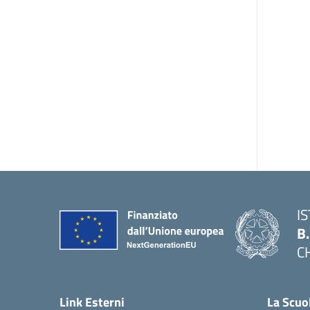
I
B
C
— 
Link Esterni
La Scuo