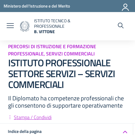
Vai ai contenuti
Vai al menu di navigazione
Vai al footer
Ministero dell'Istruzione e del Merito
ISTITUTO TECNICO &
PROFESSIONALE
B. VITTONE
— Visita la pagina iniziale della scuola
PERCORSI DI ISTRUZIONE E FORMAZIONE
PROFESSIONALE, SERVIZI COMMERCIALI
ISTITUTO PROFESSIONALE
SETTORE SERVIZI – SERVIZI
COMMERCIALI
Il Diplomato ha competenze professionali che
gli consentono di supportare operativamente
Stampa / Condividi
Indice della pagina