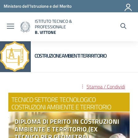
Vai ai contenuti
Vai al menu di navigazione
Vai al footer
Ministero dell'Istruzione e del Merito
ISTITUTO TECNICO &
PROFESSIONALE
B. VITTONE
— Visita la pagina iniziale della scuola
COSTRUZIONE AMBIENTI TERRRITORIO
Stampa / Condividi
TECNICO SETTORE TECNOLOGICO
COSTRUZIONI AMBIENTE E TERRITORIO
DIPLOMA DI PERITO IN COSTRUZIONI
AMBIENTE E TERRITORIO (EX
TECNICO PER GEOMETRA)