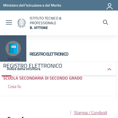
Vai ai contenuti
Vai al menu di navigazione
Vai al footer
Ministero dell'Istruzione e del Merito
ISTITUTO TECNICO &
PROFESSIONALE
B. VITTONE
— Visita la pagina iniziale della scuola
REGISTRO ELETTRONICO
REGISTRO ELETTRONICO
Indice della struttura
SCUOLA SECONDARIA DI SECONDO GRADO
Cosa fa
Stampa / Condividi