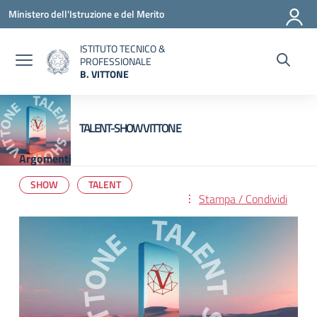
Vai ai contenuti
Vai al menu di navigazione
Vai al footer
Ministero dell'Istruzione e del Merito
ISTITUTO TECNICO &
PROFESSIONALE
B. VITTONE
— Visita la pagina iniziale della scuola
TALENT-SHOW VITTONE
Argomenti
SHOW
TALENT
Stampa / Condividi