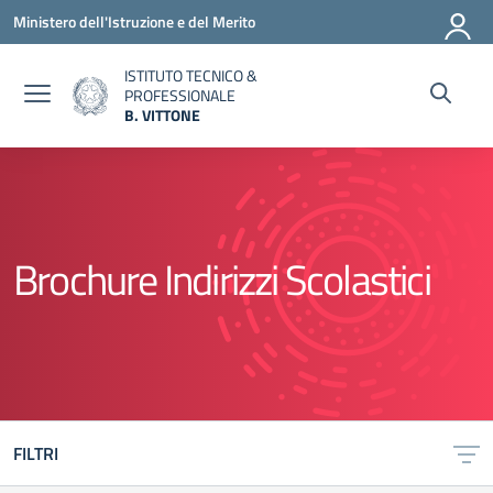
Vai ai contenuti
Vai al menu di navigazione
Vai al footer
Ministero dell'Istruzione e del Merito
ISTITUTO TECNICO &
PROFESSIONALE
B. VITTONE
— Visita la pagina iniziale della scuola
Brochure Indirizzi Scolastici
FILTRI