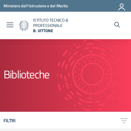
Vai ai contenuti
Vai al menu di navigazione
Vai al footer
Ministero dell'Istruzione e del Merito
ISTITUTO TECNICO &
PROFESSIONALE
B. VITTONE
— Visita la pagina iniziale della scuola
Biblioteche
FILTRI