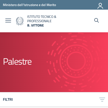
Vai ai contenuti
Vai al menu di navigazione
Vai al footer
Ministero dell'Istruzione e del Merito
ISTITUTO TECNICO &
PROFESSIONALE
B. VITTONE
— Visita la pagina iniziale della scuola
Palestre
FILTRI