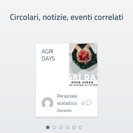
Circolari, notizie, eventi correlati
AGRI
TECNICH
DAYS
EVOLUZ
ASSISTI
AGRICO
Personale
Pe
scolastico
sco
0
Docente
Do