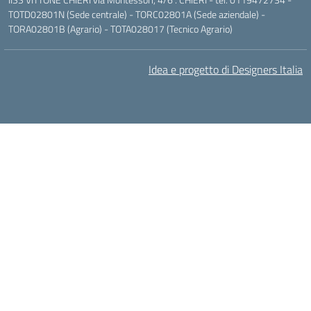
TOTD02801N (Sede centrale) - TORC02801A (Sede aziendale) -
TORA02801B (Agrario) - TOTA028017 (Tecnico Agrario)
Idea e progetto di Designers Italia