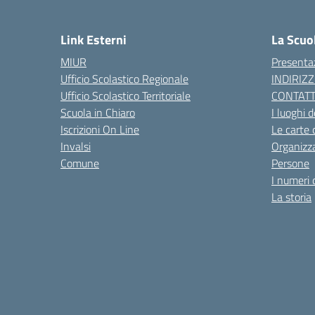
— 
Link Esterni
La Scuo
MIUR
Presenta
Ufficio Scolastico Regionale
INDIRIZZ
Ufficio Scolastico Territoriale
CONTATT
Scuola in Chiaro
I luoghi d
Iscrizioni On Line
Le carte 
Invalsi
Organizz
Comune
Persone
I numeri 
La storia