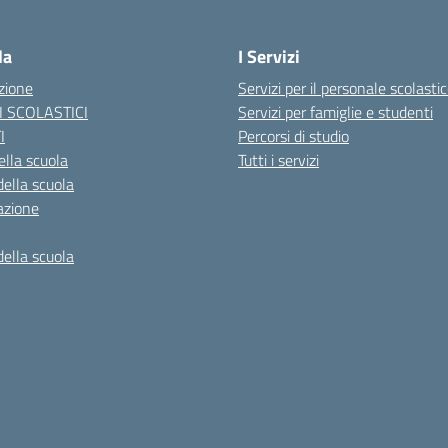
Visita la pagina iniziale della scuola
la
I Servizi
zione
Servizi per il personale scolasti
I SCOLASTICI
Servizi per famiglie e studenti
I
Percorsi di studio
ella scuola
Tutti i servizi
della scuola
azione
della scuola