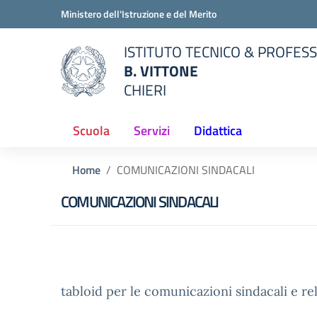
Vai ai contenuti
Vai al menu di navigazione
Vai al footer
Ministero dell'Istruzione e del Merito
ISTITUTO TECNICO & PROFES
B. VITTONE
CHIERI
della scuola
— Visita la pagina iniziale del
Scuola
Servizi
Didattica
Home
COMUNICAZIONI SINDACALI
COMUNICAZIONI SINDACALI
tabloid per le comunicazioni sindacali e rel