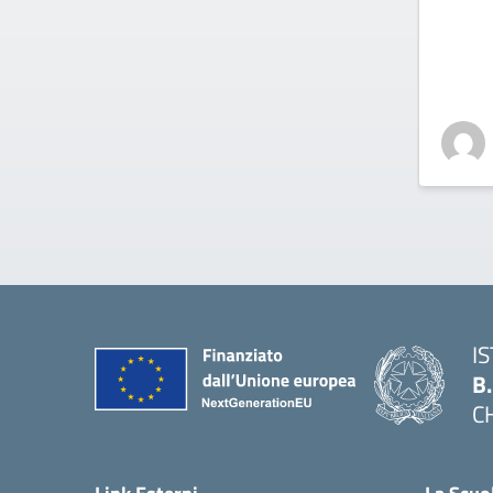
I
B
C
— 