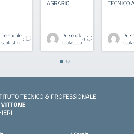
AGRARIO
TECNICO 
Personale
Personale
Pers
0
0
scolastico
scolastico
scola
STITUTO TECNICO & PROFESSIONALE
. VITTONE
HIERI
Visita la pagina iniziale della scuola