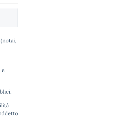
(notai,
 e
blici.
lità
 addetto