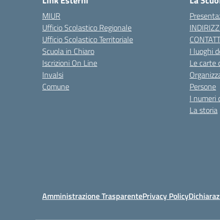
Link Esterni
La Scuo
MIUR
Presenta
Ufficio Scolastico Regionale
INDIRIZZ
Ufficio Scolastico Territoriale
CONTATT
Scuola in Chiaro
I luoghi d
Iscrizioni On Line
Le carte 
Invalsi
Organizz
Comune
Persone
I numeri 
La storia
Amministrazione Trasparente
Privacy Policy
Dichiaraz