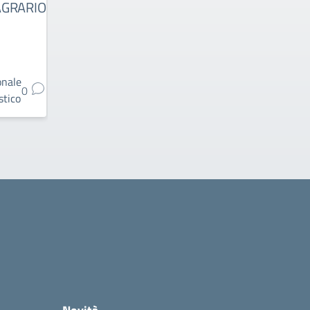
AGRARIO
onale
Personale
Personale
0
0
0
stico
scolastico
scolastico