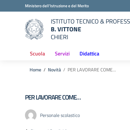
Vai ai contenuti
Vai al menu di navigazione
Vai al footer
Ministero dell'Istruzione e del Merito
ISTITUTO TECNICO & PROFES
B. VITTONE
CHIERI
della scuola
— Visita la pagina iniziale del
Scuola
Servizi
Didattica
Home
Novità
PER LAVORARE COME…
PER LAVORARE COME…
Personale scolastico