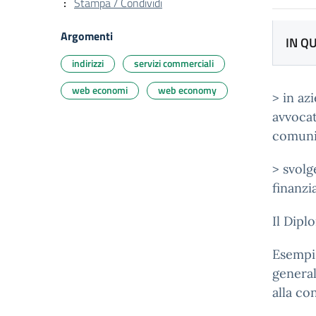
Stampa / Condividi
Argomenti
IN Q
indirizzi
servizi commerciali
web economi
web economy
> in az
avvocat
comuni
> svolg
finanzia
Il Dipl
Esempi 
general
alla co