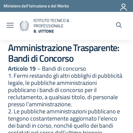
Vai ai contenuti
Vai al menu di navigazione
Vai al footer
Ministero dell'Istruzione e del Merito
ISTITUTO TECNICO &
PROFESSIONALE
B. VITTONE
— Visita la pagina iniziale della scuola
Amministrazione Trasparente:
Bandi di Concorso
Articolo 19
– Bandi di concorso
1. Fermi restando gli altri obblighi di pubblicità
legale, le pubbliche amministrazioni
pubblicano i bandi di concorso per il
reclutamento, a qualsiasi titolo, di personale
presso l’amministrazione.
2. Le pubbliche amministrazioni pubblicano e
tengono costantemente aggiornato l’elenco
dei bandi in corso, nonché quello dei bandi
espletati nel corso dell’ultimo triennio,