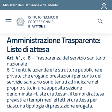
Vai ai contenuti
Vai al menu di navigazione
Vai al footer
Ministero dell'Istruzione e del Merito
ISTITUTO TECNICO &
PROFESSIONALE
B. VITTONE
— Visita la pagina iniziale della scuola
Amministrazione Trasparente:
Liste di attesa
Art. 41, c. 6
– Trasparenza del servizio sanitario
nazionale
6. Gli enti, le aziende e le strutture pubbliche e
private che erogano prestazioni per conto del
servizio sanitario sono tenuti ad indicare nel
proprio sito, in una apposita sezione
denominata «Liste di attesa», il tempi di attesa
previsti e i tempi medi effettivi di attesa per
ciascuna tipologia di prestazione erogata.