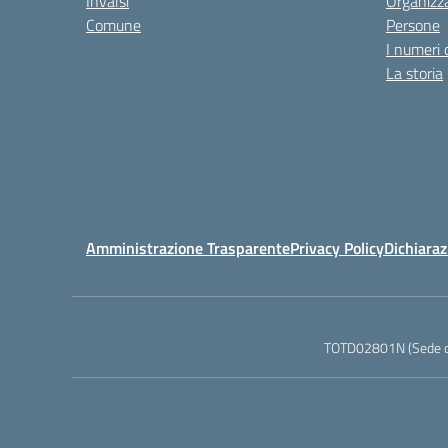
Invalsi
Organizz
Comune
Persone
I numeri 
La storia
Amministrazione Trasparente
Privacy Policy
Dichiaraz
TOTD02801N (Sede ce