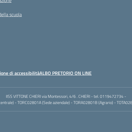
azione
della scuola
ione di accessibilità
ALBO PRETORIO ON LINE
IISS VITTONE CHIERI via Montessori, 4/6 . CHIERI - tel. 0119472734 -
ntrale) - TORC02801A (Sede aziendale) - TORA02801B (Agrario) - TOTA0280