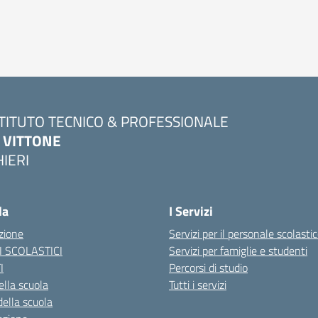
STITUTO TECNICO & PROFESSIONALE
. VITTONE
HIERI
Visita la pagina iniziale della scuola
la
I Servizi
zione
Servizi per il personale scolasti
I SCOLASTICI
Servizi per famiglie e studenti
I
Percorsi di studio
ella scuola
Tutti i servizi
della scuola