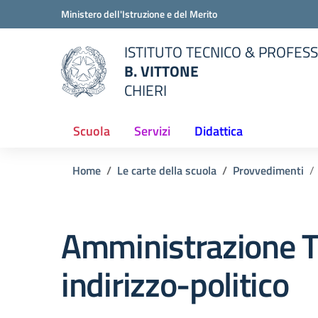
Vai ai contenuti
Vai al menu di navigazione
Vai al footer
Ministero dell'Istruzione e del Merito
ISTITUTO TECNICO & PROFES
B. VITTONE
CHIERI
della scuola
— Visita la pagina iniziale del
Scuola
Servizi
Didattica
Home
Le carte della scuola
Provvedimenti
Amministrazione T
indirizzo-politico