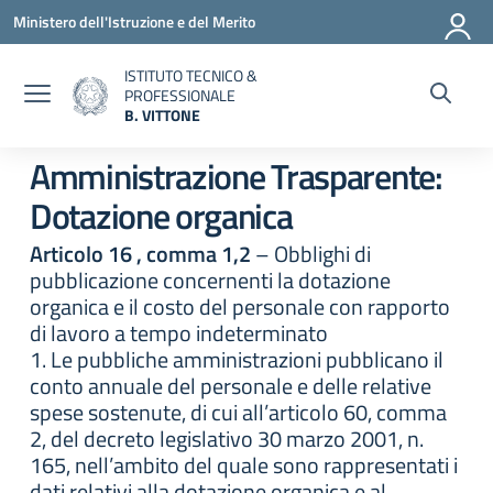
Vai ai contenuti
Vai al menu di navigazione
Vai al footer
Ministero dell'Istruzione e del Merito
ISTITUTO TECNICO &
PROFESSIONALE
B. VITTONE
— Visita la pagina iniziale della scuola
Amministrazione Trasparente:
Dotazione organica
Articolo 16 , comma 1,2
– Obblighi di
pubblicazione concernenti la dotazione
organica e il costo del personale con rapporto
di lavoro a tempo indeterminato
1. Le pubbliche amministrazioni pubblicano il
conto annuale del personale e delle relative
spese sostenute, di cui all’articolo 60, comma
2, del decreto legislativo 30 marzo 2001, n.
165, nell’ambito del quale sono rappresentati i
dati relativi alla dotazione organica e al